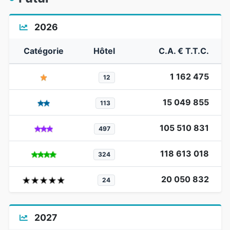
2026
Catégorie
Hôtel
C.A. € T.T.C.
1 162 475
12
15 049 855
113
105 510 831
497
118 613 018
324
20 050 832
24
2027