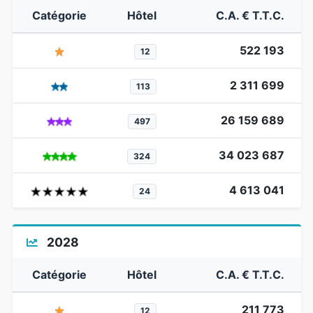
Catégorie
Hôtel
C.A. € T.T.C.
522 193
12
2 311 699
113
26 159 689
497
34 023 687
324
4 613 041
24
2028
Catégorie
Hôtel
C.A. € T.T.C.
211 773
12