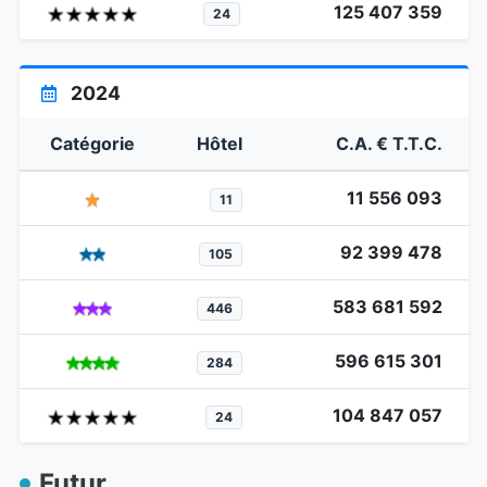
125 407 359
24
2024
Catégorie
Hôtel
C.A. € T.T.C.
11 556 093
11
92 399 478
105
583 681 592
446
596 615 301
284
104 847 057
24
Futur